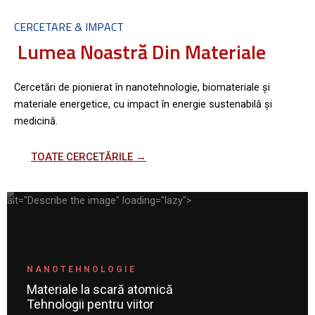
CERCETARE & IMPACT
Lumea Noastră Din Materiale
Cercetări de pionierat în nanotehnologie, biomateriale și
materiale energetice, cu impact în energie sustenabilă și
medicină.
TOATE CERCETĂRILE →
alt="Describe the image"
loading="lazy">
NANOTEHNOLOGIE
Materiale la scară atomică
Tehnologii pentru viitor