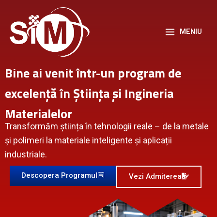
Skip
to
content
MENIU
Bine ai venit într-un program de
excelență în Știința și Ingineria
Materialelor
Transformăm știința în tehnologii reale – de la metale
și polimeri la materiale inteligente și aplicații
industriale.
Descopera Programul
Vezi Admiterea