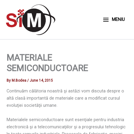
Skip
to
content
MENIU
MATERIALE
SEMICONDUCTOARE
By
M.Bodea
/
June 14, 2015
Continuăm călătoria noastră şi astăzi vom discuta despre o
altă clasă importantă de materiale care a modificat cursul
evoluţiei societăţii umane.
Materialele semiconductoare sunt esenţiale pentru industria
electronică şi a telecomunicaţiilor şi a progresului tehnologic
în toate ramurile industriale. Procesele de fabricaţie, maşini,