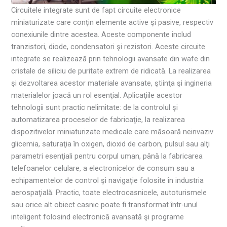
Circuitele integrate sunt de fapt circuite electronice
miniaturizate care conţin elemente active şi pasive, respectiv
conexiunile dintre acestea. Aceste componente includ
tranzistori, diode, condensatori şi rezistori. Aceste circuite
integrate se realizează prin tehnologii avansate din wafe din
cristale de siliciu de puritate extrem de ridicată. La realizarea
şi dezvoltarea acestor materiale avansate, ştiinţa şi ingineria
materialelor joacă un rol esenţial. Aplicaţiile acestor
tehnologii sunt practic nelimitate: de la controlul şi
automatizarea proceselor de fabricaţie, la realizarea
dispozitivelor miniaturizate medicale care măsoară neinvaziv
glicemia, saturaţia în oxigen, dioxid de carbon, pulsul sau alţi
parametri esenţiali pentru corpul uman, până la fabricarea
telefoanelor celulare, a electronicelor de consum sau a
echipamentelor de control şi navigaţie folosite în industria
aerospaţială. Practic, toate electrocasnicele, autoturismele
sau orice alt obiect casnic poate fi transformat într-unul
inteligent folosind electronică avansată şi programe