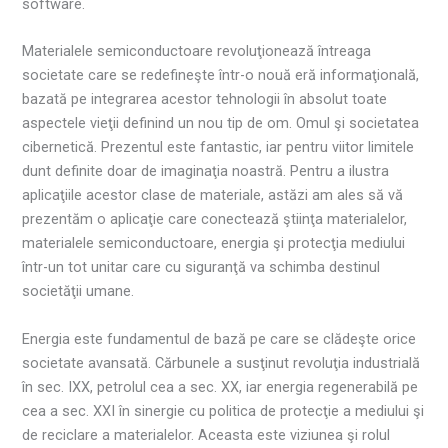
software.
Materialele semiconductoare revoluţionează întreaga
societate care se redefineşte într-o nouă eră informaţională,
bazată pe integrarea acestor tehnologii în absolut toate
aspectele vieţii definind un nou tip de om. Omul şi societatea
cibernetică. Prezentul este fantastic, iar pentru viitor limitele
dunt definite doar de imaginaţia noastră. Pentru a ilustra
aplicaţiile acestor clase de materiale, astăzi am ales să vă
prezentăm o aplicaţie care conectează ştiinţa materialelor,
materialele semiconductoare, energia şi protecţia mediului
într-un tot unitar care cu siguranţă va schimba destinul
societăţii umane.
Energia este fundamentul de bază pe care se clădeşte orice
societate avansată. Cărbunele a susţinut revoluţia industrială
în sec. IXX, petrolul cea a sec. XX, iar energia regenerabilă pe
cea a sec. XXI în sinergie cu politica de protecţie a mediului şi
de reciclare a materialelor. Aceasta este viziunea şi rolul