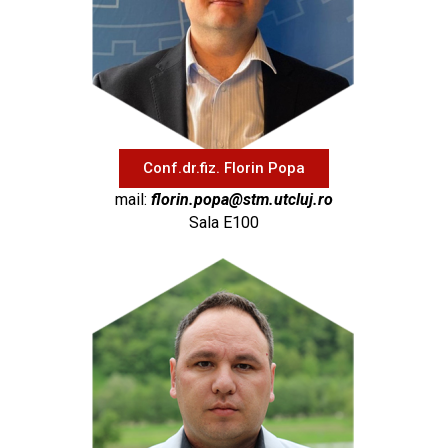
Conf.dr.fiz. Florin Popa
mail:
florin.popa@stm.utcluj.ro
Sala E100