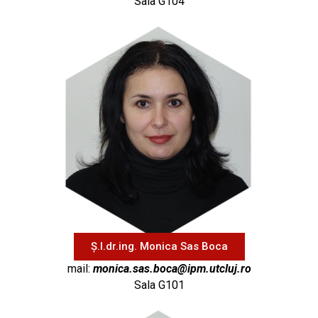
Sala G104
Ș.l.dr.ing. Monica Sas Boca
mail:
monica.sas.boca@ipm.utcluj.ro
Sala G101