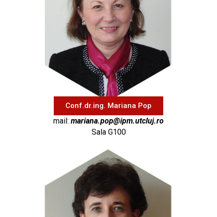
Conf.dr.ing. Mariana Pop
mail:
mariana.pop@ipm.utcluj.ro
Sala G100