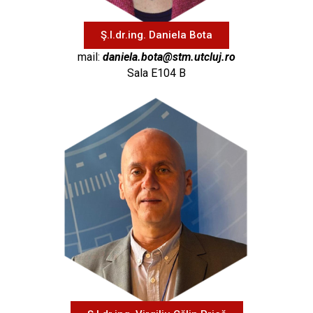
Ş.l.dr.ing. Daniela Bota
mail:
daniela.bota@stm.utcluj.ro
Sala E104 B