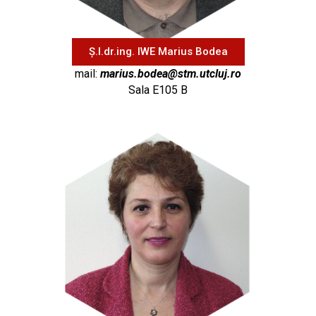
Ș.l.dr.ing. IWE Marius Bodea
mail:
marius.bodea@stm.utcluj.ro
Sala E105 B