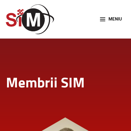
Skip
to
content
MENIU
Membrii SIM