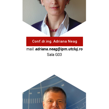
Conf.dr.ing. Adriana Neag
mail:
adriana.neag@ipm.utcluj.ro
Sala G03