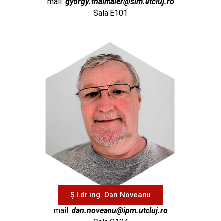
mail:
gyorgy.thalmaier@sim.utcluj.ro
Sala E101
Ș.l.dr.ing. Dan Noveanu
mail:
dan.noveanu@ipm.utcluj.ro