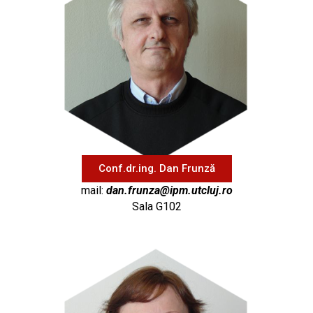
Conf.dr.ing. Dan Frunză
mail:
dan.frunza@ipm.utcluj.ro
Sala G102