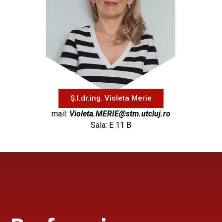
Ş.l.dr.ing. Violeta Merie
mail:
Violeta.MERIE@stm.utcluj.ro
Sala: E 11 B