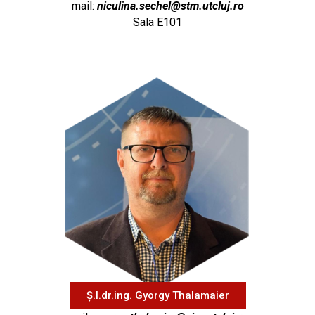
mail:
niculina.sechel@stm.utcluj.ro
Sala E101
Ș.l.dr.ing. Gyorgy Thalamaier