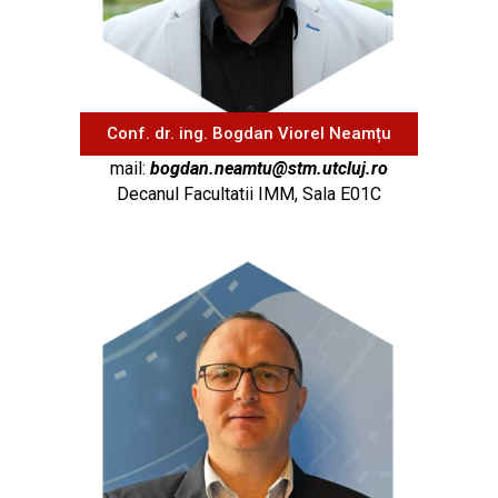
Conf. dr. ing. Bogdan Viorel Neamțu
mail:
bogdan.neamtu@stm.utcluj.ro
Decanul Facultatii IMM, Sala E01C