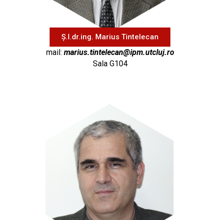
Ș.l.dr.ing. Marius Tintelecan
mail:
marius.tintelecan@ipm.utcluj.ro
Sala G104