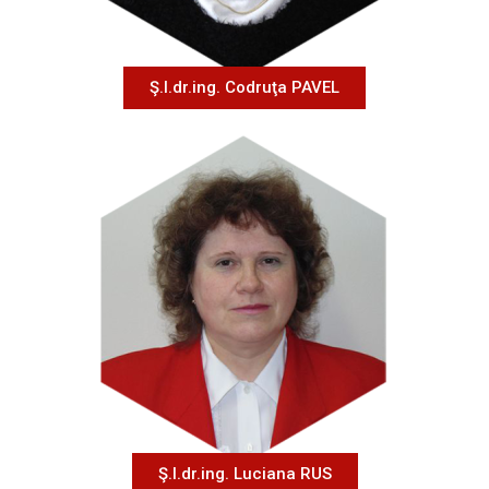
Ş.l.dr.ing. Codruţa PAVEL
Ş.l.dr.ing. Luciana RUS