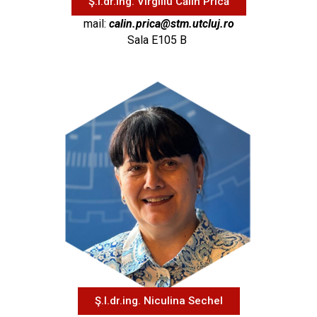
Ş.l.dr.ing. Virgiliu Călin Prică
mail:
calin.prica@stm.utcluj.ro
Sala E105 B
Ş.l.dr.ing. Niculina Sechel