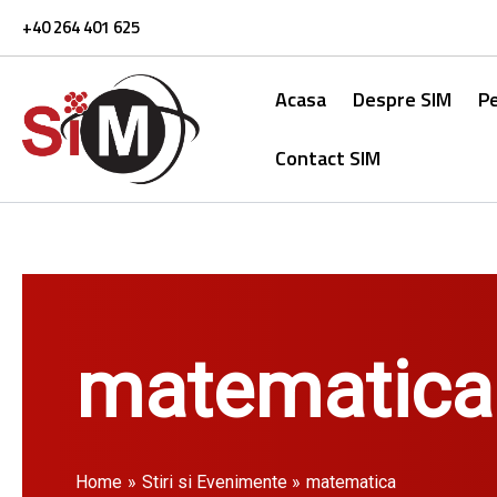
Skip
+40 264 401 625
to
content
Acasa
Despre SIM
P
Contact SIM
matematica
Home
Stiri si Evenimente
matematica