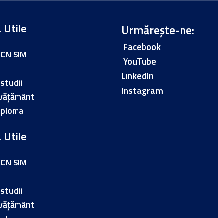
 Utile
Urmărește-ne:
Facebook
TCN SIM
YouTube
LinkedIn
 studii
Instagram
nvățământ
iploma
 Utile
TCN SIM
 studii
nvățământ