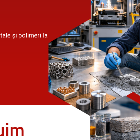
ale și polimeri la
uim