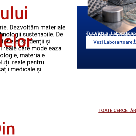
ului
rie. Dezvoltăm materiale
lelor
Tur Virtual Laboratoar
ehnologii sustenabile. De
Vezi unele din cele 
eriale, studenții și
Vezi Laborartoare
ții reale care modeleaza
logie, materiale
luții reale pentru
ații medicale și
TOATE CERCETĂR
in