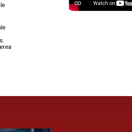
le
ale
s.
gerea