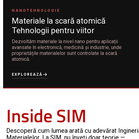
NANOTEHNOLOGIE
Materiale la scară atomică
Tehnologii pentru viitor
Dezvoltăm materiale la nivel nano pentru aplicații
avansate în electronică, medicină și industrie, unde
proprietățile materialelor sunt controlate la scară
atomică.
EXPLOREAZĂ
Inside SIM
Descoperă cum lumea arată cu adevărat Ingineri
Materialelor. La SIM, nu înveți doar teorie —