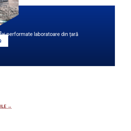
e
mai performate laboratoare din țară
ILE →