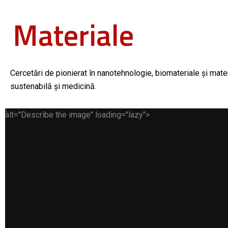
Materiale
Cercetări de pionierat în nanotehnologie, biomateriale și mate
sustenabilă și medicină.
alt="Describe the image"
loading="lazy">