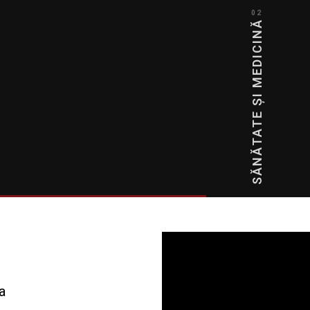
02
SĂNĂTATE ȘI MEDICINĂ
a