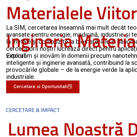
Materialele Viitor
La SIM, cercetarea înseamnă mai mult decât teo
Ingineria Materia
avansate pentru energie, medicină, industrie și t
la metale și compozite la biomateriale și nanomat
cercetătorii noștri lucrează direct pentru aplica
viitorul.
Explorăm și inovăm în domenii precum nanotehno
inteligente și inginerie avansată, contribuind la so
provocările globale – de la energie verde la aplic
industriale.
Cercetare si Oportunitati
CERCETARE & IMPACT
Lumea Noastră D