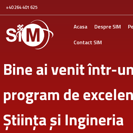
Skip
+40 264 401 625
to
content
Acasa
Despre SIM
P
Contact SIM
Bine ai venit într-u
program de excelen
Știința și Ingineria