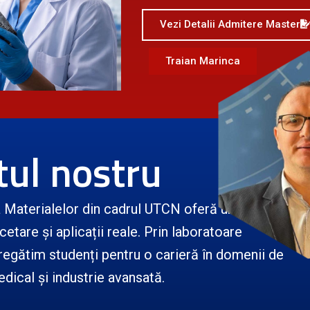
Vezi Detalii Admitere Master
Traian Marinca
ul nostru
ia Materialelor din cadrul UTCN oferă un mediu
tare și aplicații reale. Prin laboratoare
regătim studenți pentru o carieră în domenii de
dical și industrie avansată.